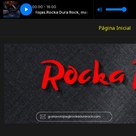
00:00 - 16:00
stavo Rojas.
 ROCKA
VOLVER AL FUTURO ROCKA
Rocka Dura Rock, mas musica!. con Gustavo Rojas.
Página Inicial