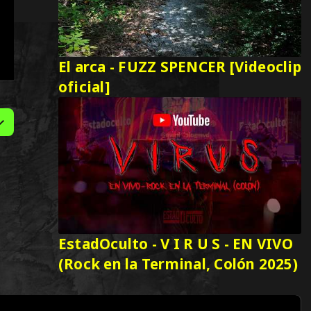
El arca - FUZZ SPENCER [Videoclip
oficial]
EstadOculto - V I R U S - EN VIVO
(Rock en la Terminal, Colón 2025)